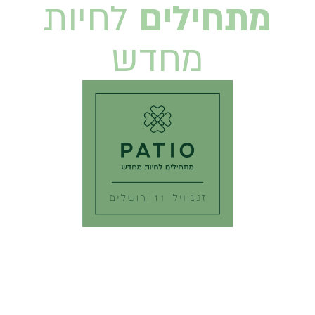
מתחילים
לחיות
מחדש
ב
מ
י
ק
ו
ם
ה
מ
ו
ש
ל
ם
צ
מ
ו
ד
ל
ב
י
ת
ו
ג
ן
מ
ק
י
מ
ה
ח
ב
ר
ת
ה
נ
ד
ל
"
ן
ה
ו
ו
ת
י
ק
ה
ב
מ
ב
י
א
ת
פ
ר
ו
י
ק
ט
ה
י
ו
ק
ר
ה
פ
ט
י
ו
-
צ
מ
ד
ב
נ
י
י
נ
י
ב
ו
ט
י
ק
מ
ע
ו
צ
ב
י
ם
ב
ק
פ
י
ד
ה
,
ע
ם
ד
י
ר
ו
ת
מ
ר
ו
ו
ח
ו
ת
ב
נ
י
צ
ו
ל
ש
ט
ח
מ
ק
ס
י
מ
ל
י
מ
ו
ל
ה
נ
ו
ף
ו
ל
ו
ב
י
מ
ר
ה
י
ב
.
פ
ט
י
ו
-
מ
ת
ח
י
ל
י
ם
ל
ח
י
ו
ת
מ
ח
ד
ש
.